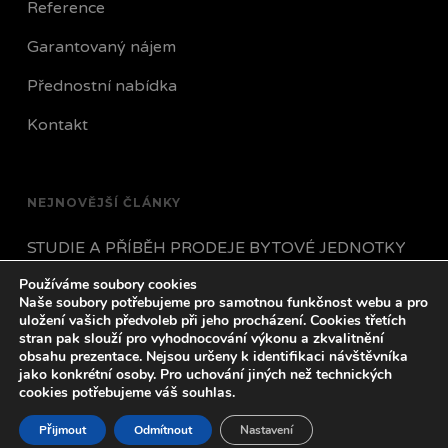
Reference
Garantovaný nájem
Přednostní nabídka
Kontakt
NEJNOVĚJŠÍ ČLÁNKY
STUDIE A PŘÍBĚH PRODEJE BYTOVÉ JEDNOTKY
Používáme soubory cookies
JAK POSTUPOVAT POKUD VÁM NÁJEMNÍK
Naše soubory potřebujeme pro samotnou funkčnost webu a pro
PŘESTANE PLATIT?
uložení vašich předvoleb při jeho procházení. Cookies třetích
stran pak slouží pro vyhodnocování výkonu a zkvalitnění
obsahu prezentace. Nejsou určeny k identifikaci návštěvníka
VŠECHNO CO POTŘEBUJETE VĚDĚT O HYPOTÉCE
jako konkrétní osoby. Pro uchování jiných než technických
V ROCE 2023
cookies potřebujeme váš souhlas.
Přijmout
Odmítnout
Nastavení