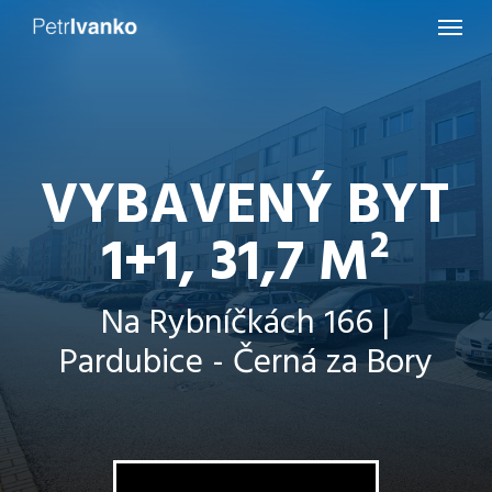
Menu
Skip
to
main
content
VYBAVENÝ BYT
1+1, 31,7 M²
Na Rybníčkách 166 |
Pardubice - Černá za Bory