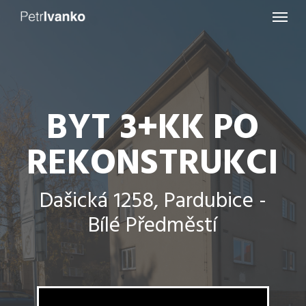
Menu
Skip
to
main
content
BYT 3+KK PO
REKONSTRUKCI
Dašická 1258, Pardubice -
Bílé Předměstí