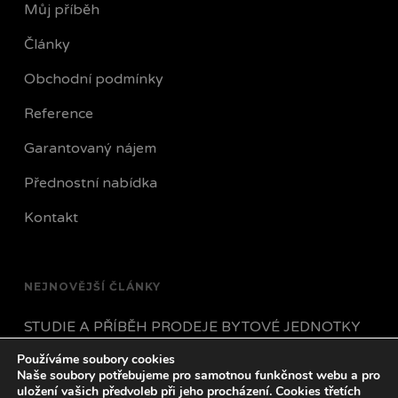
Můj příběh
Články
Obchodní podmínky
Reference
Garantovaný nájem
Přednostní nabídka
Kontakt
NEJNOVĚJŠÍ ČLÁNKY
STUDIE A PŘÍBĚH PRODEJE BYTOVÉ JEDNOTKY
Používáme soubory cookies
JAK POSTUPOVAT POKUD VÁM NÁJEMNÍK
Naše soubory potřebujeme pro samotnou funkčnost webu a pro
PŘESTANE PLATIT?
uložení vašich předvoleb při jeho procházení. Cookies třetích