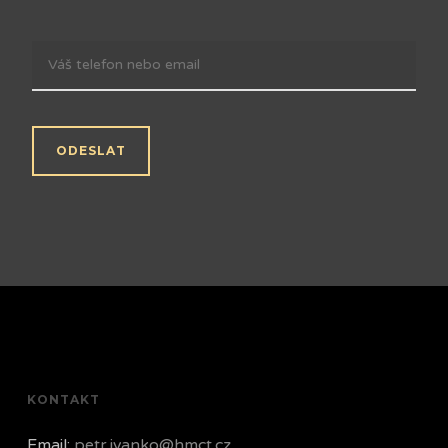
KONTAKT
Email:
petr.ivanko@hmct.cz