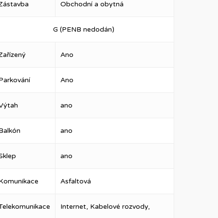
Zástavba
Obchodní a obytná
G (PENB nedodán)
Zařízený
Ano
Parkování
Ano
Výtah
ano
Balkón
ano
Sklep
ano
Komunikace
Asfaltová
Telekomunikace
Internet, Kabelové rozvody,