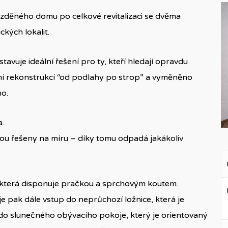
zděného domu po celkové revitalizaci se dvěma
kých lokalit.
vuje ideální řešení pro ty, kteří hledají opravdu
tní rekonstrukcí “od podlahy po strop” a vyměněno
no.
a.
jsou řešeny na míru – díky tomu odpadá jakákoliv
, která disponuje pračkou a sprchovým koutem.
 pak dále vstup do neprůchozí ložnice, která je
é do slunečného obývacího pokoje, který je orientovaný