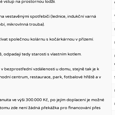
ké vstup na prostornou lodžii.
vestavěnými spotřebiči (lednice, indukční varná
bí, mikrovlnná trouba).
 užívat společnou kolárnu s kočárkárnou v přízemí.
 odpadají tedy starosti s vlastním kotlem.
 bezprostřední vzdálenosti u domu, stejně tak je k
odní centrum, restaurace, park, fotbalové hřiště a v
 anuita ve výši 300.000 Kč, po jejím doplacení je možné
y tomu zde není žádná překážka pro financování přes