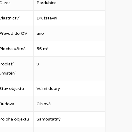
Okres
Pardubice
Vlastnictví
Družstevní
Převod do OV
ano
Plocha užitná
55 m²
Podlaží
9
umístění
Stav objektu
Velmi dobrý
Budova
Cihlová
Poloha objektu
Samostatný