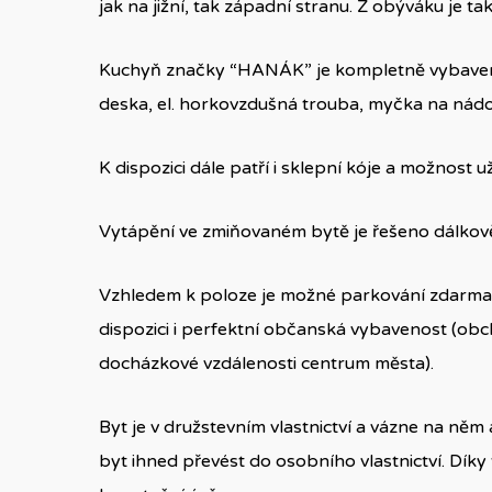
jak na jižní, tak západní stranu. Z obýváku je ta
Kuchyň značky “HANÁK” je kompletně vybavena 
deska, el. horkovzdušná trouba, myčka na nádo
K dispozici dále patří i sklepní kóje a možnost
Vytápění ve zmiňovaném bytě je řešeno dálkově,
Vzhledem k poloze je možné parkování zdarma v
dispozici i perfektní občanská vybavenost (obch
docházkové vzdálenosti centrum města).
Byt je v družstevním vlastnictví a vázne na něm
byt ihned převést do osobního vlastnictví. Dík