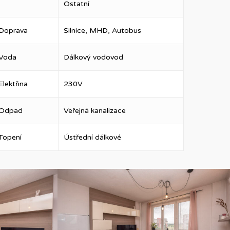
Ostatní
Doprava
Silnice, MHD, Autobus
Voda
Dálkový vodovod
Elektřina
230V
Odpad
Veřejná kanalizace
Topení
Ústřední dálkové
DSC02090