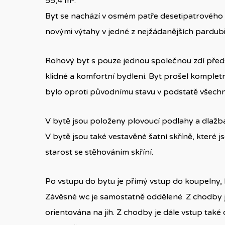
55,4 m².
Byt se nachází v osmém patře desetipatrového 
novými výtahy v jedné z nejžádanějších pardubic
Rohový byt s pouze jednou společnou zdí předsta
klidné a komfortní bydlení. Byt prošel komple
bylo oproti původnímu stavu v podstatě všech
V bytě jsou položeny plovoucí podlahy a dlažb
V bytě jsou také vestavěné šatní skříně, které 
starost se stěhováním skříní.
Po vstupu do bytu je přímý vstup do koupelny
Závěsné wc je samostatně oddělené. Z chodby je
orientována na jih. Z chodby je dále vstup tak