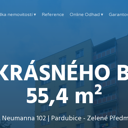
ka nemovitostí ▾
Reference
Online Odhad ▾
Garanto
KRÁSNÉHO B
55,4 m²
K. Neumanna 102 | Pardubice - Zelené Předm