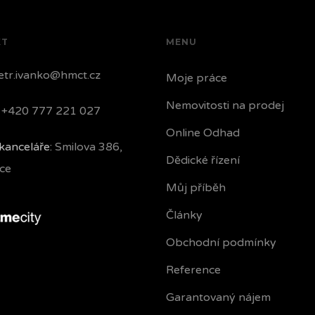
KT
MENU
tr.ivanko@hmct.cz
Moje práce
Nemovitosti na prodej
+420 777 221 027
Online Odhad
kanceláře:
Smilova 386,
Dědické řízení
ce
Můj příběh
Články
Obchodní podmínky
Reference
Garantovaný nájem