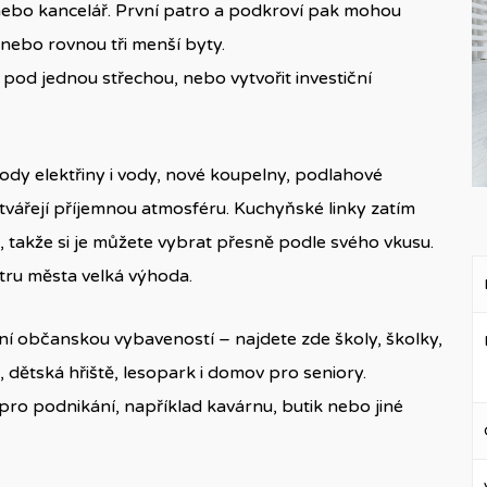
r nebo kancelář. První patro a podkroví pak mohou
nebo rovnou tři menší byty.
 pod jednou střechou, nebo vytvořit investiční
dy elektřiny i vody, nové koupelny, podlahové
otvářejí příjemnou atmosféru. Kuchyňské linky zatím
á, takže si je můžete vybrat přesně podle svého vkusu.
ntru města velká výhoda.
 občanskou vybaveností – najdete zde školy, školky,
, dětská hřiště, lesopark i domov pro seniory.
pro podnikání, například kavárnu, butik nebo jiné