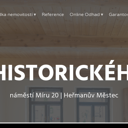
ka nemovitostí ▾
Reference
Online Odhad ▾
Garanto
HISTORICK
náměstí Míru 20 | Heřmanův Městec