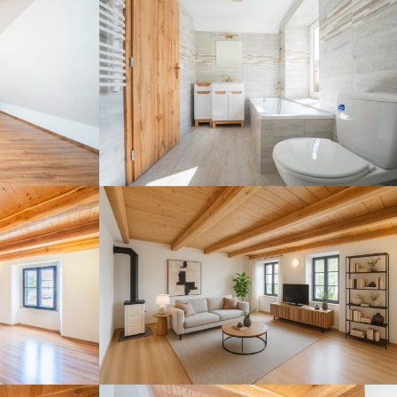
obyvak_2
DSC06811