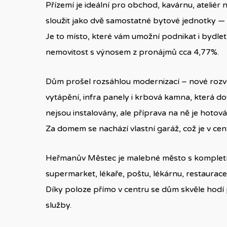
Přízemí je ideální pro obchod, kavárnu, atelié
sloužit jako dvě samostatné bytové jednotky — 
Je to místo, které vám umožní podnikat i bydlet
nemovitost s výnosem z pronájmů cca 4,77%.
Dům prošel rozsáhlou modernizací – nové rozvo
vytápění, infra panely i krbová kamna, která d
nejsou instalovány, ale příprava na ně je hotov
Za domem se nachází vlastní garáž, což je v ce
Heřmanův Městec je malebné město s kompletní
supermarket, lékaře, poštu, lékárnu, restaurace
Díky poloze přímo v centru se dům skvěle hodí 
služby.