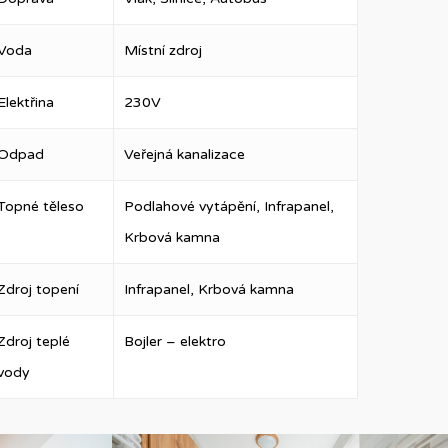
Voda
Místní zdroj
Elektřina
230V
Odpad
Veřejná kanalizace
Topné těleso
Podlahové vytápění, Infrapanel,
Krbová kamna
Zdroj topení
Infrapanel, Krbová kamna
Zdroj teplé
Bojler – elektro
vody
DSC06804