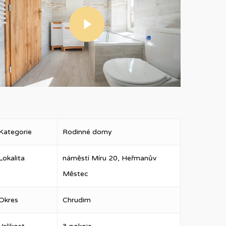
Play Video
Kategorie
Rodinné domy
Lokalita
náměstí Míru 20, Heřmanův
Městec
Okres
Chrudim