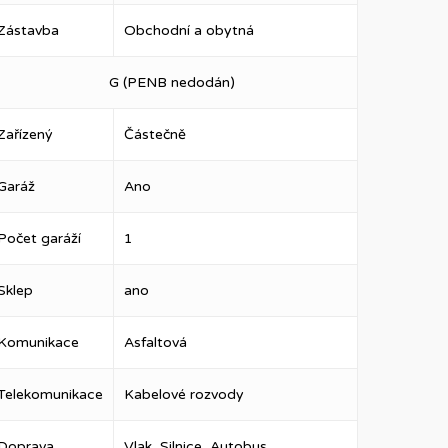
Zástavba
Obchodní a obytná
G (PENB nedodán)
Zařízený
Částečně
Garáž
Ano
Počet garáží
1
Sklep
ano
Komunikace
Asfaltová
Telekomunikace
Kabelové rozvody
Doprava
Vlak, Silnice, Autobus