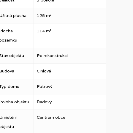
Velikost
3 pokoje
Užitná plocha
125 m²
Plocha
114 m²
pozemku
Stav objektu
Po rekonstrukci
Budova
Cihlová
Typ domu
Patrový
Poloha objektu
Řadový
Umístění
Centrum obce
objektu