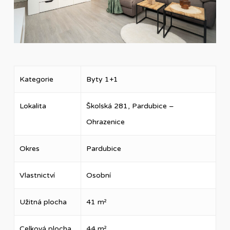
Kategorie
Byty 1+1
Lokalita
Školská 281, Pardubice –
Ohrazenice
Okres
Pardubice
Vlastnictví
Osobní
Užitná plocha
41 m²
Celková plocha
44 m²