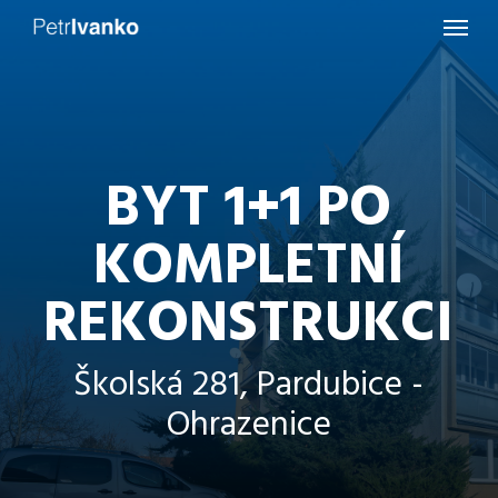
Menu
Skip
to
main
content
BYT 1+1 PO
KOMPLETNÍ
REKONSTRUKCI
Školská 281, Pardubice -
Ohrazenice