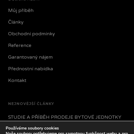
Můj příběh
Články
Obchodní podmínky
Reference
Garantovaný nájem
Přednostní nabídka
Kontakt
NEJNOVĚJŠÍ ČLÁNKY
STUDIE A PŘÍBĚH PRODEJE BYTOVÉ JEDNOTKY
Používáme soubory cookies
JAK POSTUPOVAT POKUD VÁM NÁJEMNÍK
Naše soubory potřebujeme pro samotnou funkčnost webu a pro