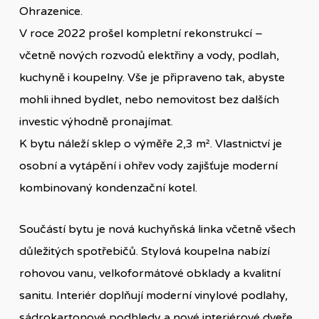
Ohrazenice.
V roce 2022 prošel kompletní rekonstrukcí –
včetně nových rozvodů elektřiny a vody, podlah,
kuchyně i koupelny. Vše je připraveno tak, abyste
mohli ihned bydlet, nebo nemovitost bez dalších
investic výhodně pronajímat.
K bytu náleží sklep o výměře 2,3 m². Vlastnictví je
osobní a vytápění i ohřev vody zajišťuje moderní
kombinovaný kondenzační kotel.
Součástí bytu je nová kuchyňská linka včetně všech
důležitých spotřebičů. Stylová koupelna nabízí
rohovou vanu, velkoformátové obklady a kvalitní
sanitu. Interiér doplňují moderní vinylové podlahy,
sádrokartonové podhledy a nové interiérové dveře.