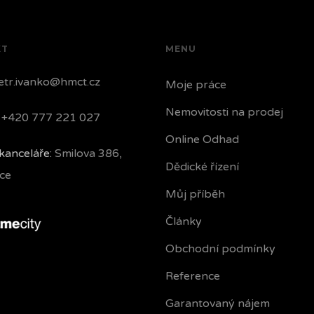
KT
MENU
tr.ivanko@hmct.cz
Moje práce
Nemovitosti na prodej
+420 777 221 027
Online Odhad
kanceláře:
Smilova 386,
Dědické řízení
ce
Můj příběh
Články
Obchodní podmínky
Reference
Garantovaný nájem