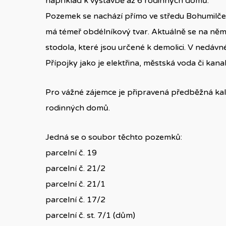
například k výstavbě až 6 rodinných domů.
Pozemek se nachází přímo ve středu Bohumilče, 
má témeř obdélníkový tvar. Aktuálně se na něm 
stodola, které jsou určené k demolici. V nedá
Přípojky jako je elektřina, městská voda či kan
Pro vážné zájemce je připravená předběžná kal
rodinných domů.
Jedná se o soubor těchto pozemků:
parcelní č. 19
parcelní č. 21/2
parcelní č. 21/1
parcelní č. 17/2
parcelní č. st. 7/1 (dům)