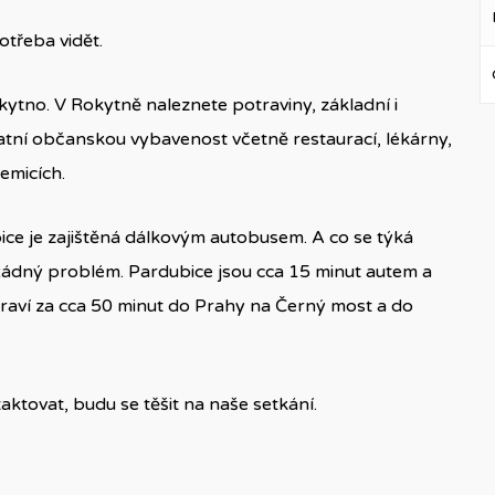
otřeba vidět.
ytno. V Rokytně naleznete potraviny, základní i
tatní občanskou vybavenost včetně restaurací, lékárny,
emicích.
e je zajištěná dálkovým autobusem. A co se týká
ádný problém. Pardubice jsou cca 15 minut autem a
praví za cca 50 minut do Prahy na Černý most a do
ktovat, budu se těšit na naše setkání.