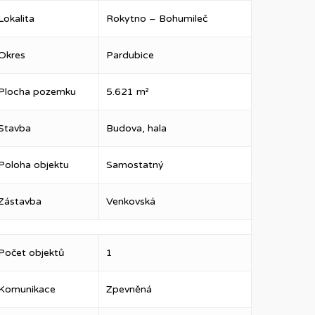
Lokalita
Rokytno – Bohumileč
Okres
Pardubice
Plocha pozemku
5.621 m²
Stavba
Budova, hala
Poloha objektu
Samostatný
Zástavba
Venkovská
Počet objektů
1
Komunikace
Zpevněná