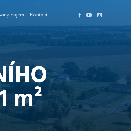
facebook
youtube
instagram
vaný nájem
Kontakt
NÍHO
1 m²