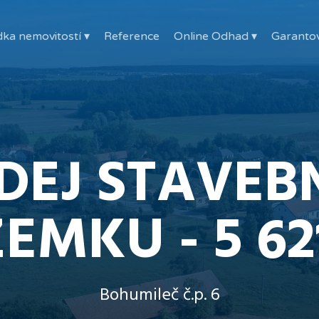
ka nemovitostí ▾
Reference
Online Odhad ▾
Garanto
DEJ STAVEB
EMKU - 5 62
Bohumileč č.p. 6