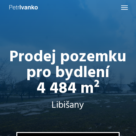
Menu
Skip
to
main
content
Prodej pozemku
pro bydlení
4 484 m²
Libišany